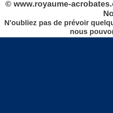
© www.royaume-acrobates.
No
N'oubliez pas de prévoir quelqu
nous pouvon
Nous co
Châteaux gonflables à AV
FOUGERES | Châtea
Châteaux gonflables GRANVILL
Châteaux gonf
Châteaux gonflables dans la 